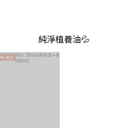
純淨植養油💦
 % 𝕆𝔽𝔽