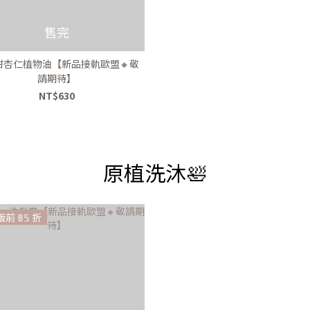
售完
甜杏仁植物油【新品接軌歐盟🔸️敬
請期待】
NT$630
原植洗沐🛀
前 𝟠𝟝 折