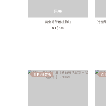
售完
黃金荷荷芭植物油
冷壓
NT$630
𝟠 折/裸裝版
改版