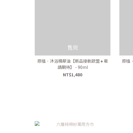
售完
原植．沐浴精華油【新品接軌歐盟🔸️敬
原植
請期待】 - 90ml
NT$1,480