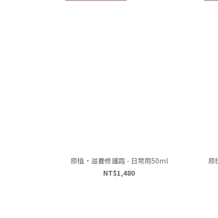
原植•滋養修護霜 - 日常用50ml
原
NT$1,480