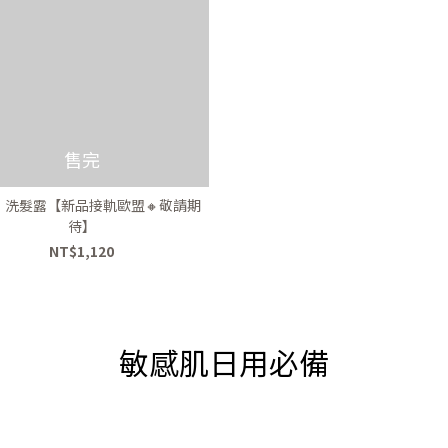
售完
．洗髮露【新品接軌歐盟🔸️敬請期
待】
NT$1,120
敏感肌日用必備