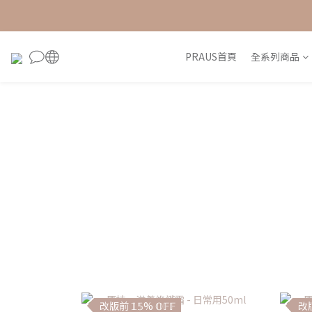
PRAUS首頁
全系列商品
改版前 𝟙𝟝% 𝕆𝔽𝔽
改版