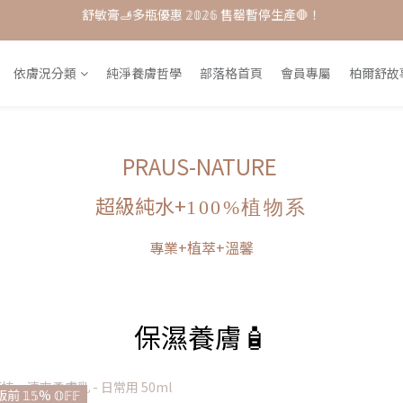
每月打卡📱賺自己的購物金💰
單品𝟟 折起 ★ 𝟚𝟘𝟚𝟞接軌歐盟粧品★改版前會員特惠價
每月打卡📱賺自己的購物金💰
依膚況分類
純淨養膚哲學
部落格首頁
會員專屬
柏爾舒故
PRAUS-NATURE
超級純水+
100%植物系
專業+植萃+溫馨
保濕養膚🧴
前 𝟙𝟝% 𝕆𝔽𝔽