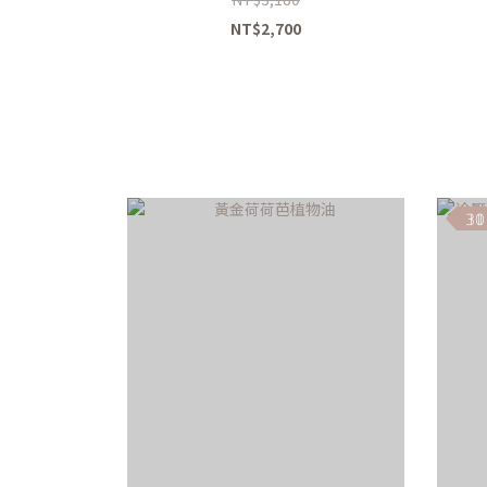
NT$2,700
𝟛