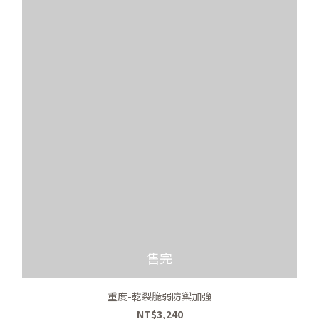
售完
重度-乾裂脆弱防禦加強
NT$3,240