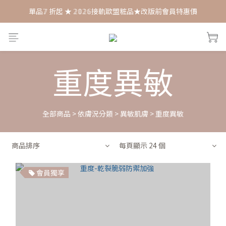
單品𝟟 折起 ★ 𝟚𝟘𝟚𝟞接軌歐盟粧品★改版前會員特惠價
每月打卡📱賺自己的購物金💰
每月打卡📱賺自己的購物金💰
重度異敏
全部商品
>
依膚況分類
>
異敏肌膚
>
重度異敏
商品排序
每頁顯示 24 個
會員獨享