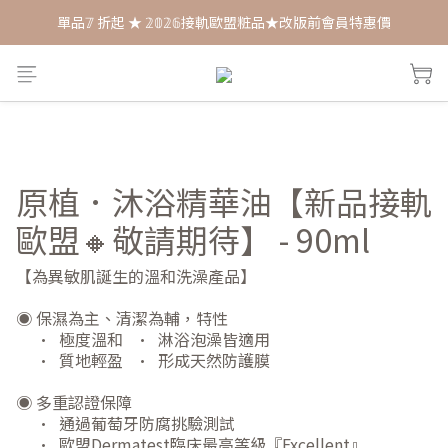
每月打卡📱賺自己的購物金💰
每月打卡📱賺自己的購物金💰
舒敏膏🫸多瓶優惠 𝟚𝟘𝟚𝟞 售罄暫停生產🛑！
單品𝟟 折起 ★ 𝟚𝟘𝟚𝟞接軌歐盟粧品★改版前會員特惠價
每月打卡📱賺自己的購物金💰
原植．沐浴精華油【新品接軌
歐盟🔸️敬請期待】 - 90ml
【為異敏肌誕生的溫和洗澡產品】
◉ 保濕為主、清潔為輔，特性
     •  極度溫和   •  淋浴泡澡皆適用 
     •  質地輕盈   •  形成天然防護膜
◉ 多重認證保障
     •  通過葡萄牙防腐挑驗測試
     •  歐盟Dermatest臨床最高等級『Excellent』