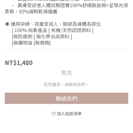
     •  異膚受試者人體試驗證實100%舒緩脫皮屑+呈現光滑
柔軟、95%減輕乾燥搔癢 
◉ 適用孕婦、孩童至成人、臉部及身體各部位
      | 100% 純素產品 | 有機/天然認證原料 |
      |無防腐劑 | 無化學合成原料 | 
      |無礦物油 |無香精|
NT$1,480
售完
若想購買，請聯絡我們。
聯絡我們
加入追蹤清單