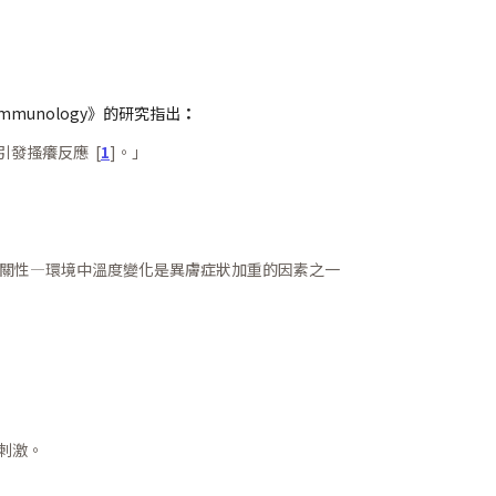
& Immunology》的研究指出
：
發搔癢反應 [
1
]。」
關性—環境中溫度變化是異膚症狀加重的因素之一
刺激。