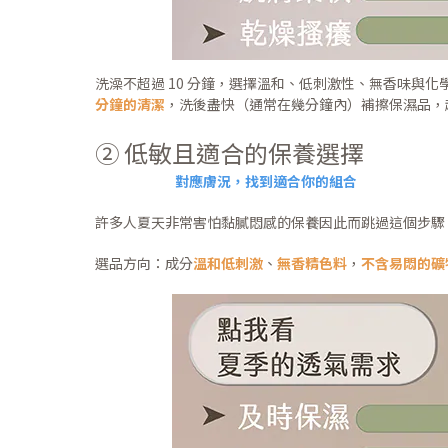
洗澡不超過 10 分鐘，選擇溫和、低刺激性、無香味與化學
分鐘的清潔
，洗後盡快（通常在幾分鐘內）補擦保濕品，
➁ 低敏且適合的保養選擇
對應膚況，找到適合你的組合
許多人夏天非常害怕黏膩悶感的保養因此而跳過這個步驟
選品方向：成分
溫和低刺激
、
無香精色料
，
不含易悶的礦