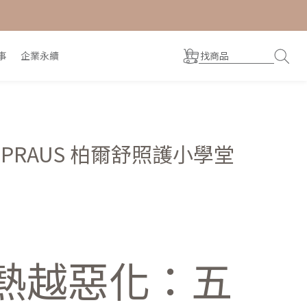
事
企業永續
RAUS 柏爾舒照護小學堂
熱越惡化：五