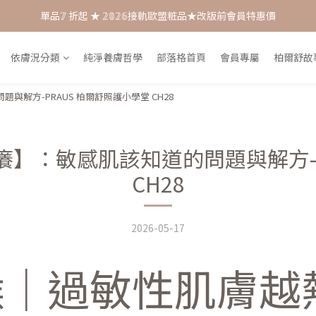
每月打卡📱賺自己的購物金💰
每月打卡📱賺自己的購物金💰
舒敏膏🫸多瓶優惠 𝟚𝟘𝟚𝟞 售罄暫停生產🛑！
依膚況分類
純淨養膚哲學
部落格首頁
會員專屬
柏爾舒故
單品𝟟 折起 ★ 𝟚𝟘𝟚𝟞接軌歐盟粧品★改版前會員特惠價
解方-PRAUS 柏爾舒照護小學堂 CH28
每月打卡📱賺自己的購物金💰
】：敏感肌該知道的問題與解方-P
CH28
2026-05-17
候｜過敏性肌膚越