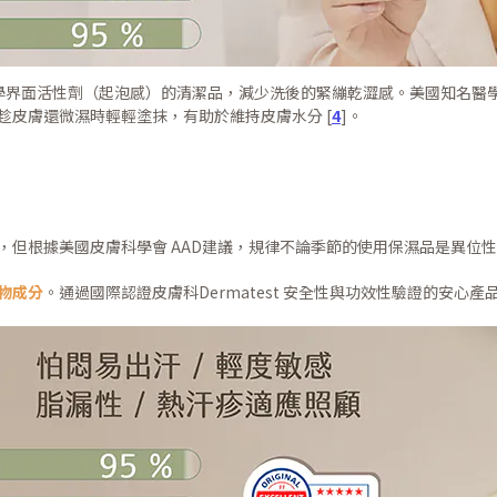
界面活性劑（起泡感）的清潔品，減少洗後的緊繃乾澀感。美國知名醫學博士M
趁皮膚還微濕時輕輕塗抹，有助於維持皮膚水分 [
4
]。
，但根據美國皮膚科學會 AAD建議，規律不論季節的使用保濕品是異位
物成分
。通過國際認證皮膚科Dermatest 安全性與功效性驗證的安