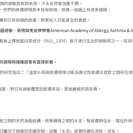
缺損的過敏肌族群來說，汗水反而會加重不適。
，他們的皮膚屏障原本就有缺損，就像一道牆上有很多細縫。
觸到已有缺損的皮膚，對某些人可能產生刺激感。
國過敏、氣喘與免疫學學會American Academy of Allergy, Asthma 
身上釋放蛋白質成分（MGL_1304）是汗液衍生出的過敏原之一，容易引
的屏障與搔癢感會有直接影響。
ogy》的研究指出
：
「溫度升高與皮膚屏障功能及異位性皮膚炎症狀之間存在相
內外溫差，對已有過敏體質的皮膚來說，更是嚴峻的高負擔。
胞之間的天然油脂結構—就像磚塊之間的水泥，幫皮膚鎖住水、擋住外來
日曬流汗再進到空調空間，這層「水泥」其實持續在消耗、流失。