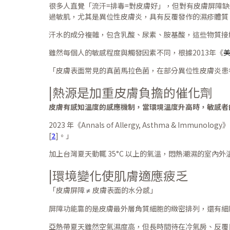
很多人直覺「流汗=排毒=對皮膚好」，但對有皮膚屏障
過敏肌，尤其是異位性皮膚炎，具有反覆發作的濕疹體質
汗水的成分複雜，包含乳酸、尿素、胺基酸，這些物質接
雖然每個人的敏感程度與觸發因素不同，根據2013年《
美
「皮膚表面常見的真菌馬拉色菌，在部分異位性皮膚炎患者
|
熱源是加重皮膚負擔的催化劑
皮膚有感知溫度的感應機制，當環境溫度升高時，敏感者
2023 年《Annals of Allergy, Asthma & Immunol
[
2
]。」
加上台灣夏天動輒 35°C 以上的氣溫，悶熱潮濕的室
|
環境變化使肌膚適應疲乏
「皮膚屏障
皮膚表面的水分感」
≠
屏障功能靠的是皮膚最外層角質細胞的緻密排列，還有細
亞熱帶夏天雖然空氣濕度高，但長時間待在冷氣房、反覆