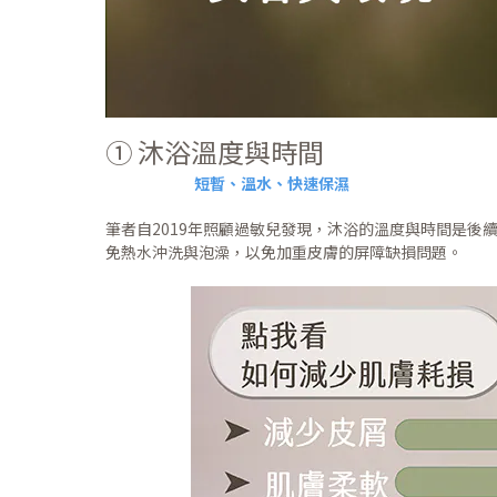
➀ 沐浴溫度與時間
短暫、溫水、快速保濕
筆者自2019年照顧過敏兒發現，沐浴的溫度與時間是
免熱水沖洗與泡澡，以免加重皮膚的屏障缺損問題。