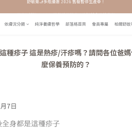
單品𝟟 折起 ★ 𝟚𝟘𝟚𝟞接軌歐盟粧品★改版前會員特惠價
每月打卡📱賺自己的購物金💰
每月打卡📱賺自己的購物金💰
依膚況分類
純淨養膚哲學
部落格首頁
會員專屬
柏爾舒故
這種疹子 這是熱疹/汗疹嗎？請問各位爸媽
麼保養預防的？