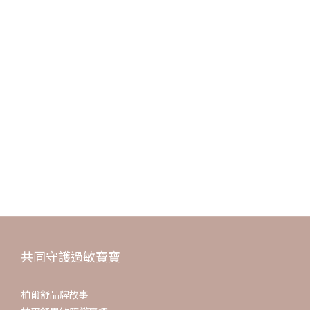
小寶寶使用要注意濃度
A20:1. 若有傷口勿擦乳液，會刺痛！
2. 流湯表示已細菌感染，要看醫生，身體殺菌可泡中藥浴
3. 流汗要勤用乾淨的濕布擦汗，若有傷口要注意手帕滅菌及水要煮過
4. 媽媽的飲食真的會過奶，千萬要忌口！
A20-1:謝謝！
A20-2:媽咪～餵母乳暫時不要吃海鮮、糕餅、牛奶、乳製品、麵食、堅果、茶、酒精類及薑等
刺激性食物，等寶寶皮膚穩定再慢慢嘗試吃回來，中藥補品也暫停服用，適量補充天然維生素
ABCD還有魚油，營養會過奶給寶寶。盡量減少外食，餐廳用的油不好。
寶寶乳液要選無香且沒有防腐劑等天然產品，每天洗完澡全身和臉都擦，我女兒夏天都靠這樣
維持的很好。
A21:1.一般建議～如果有傷口流湯,不建議擦乳液,怕有感染問題
2.皺折處我都用粉紅痱子水～給你參考
共同守護過敏寶寶
柏爾舒品牌故事