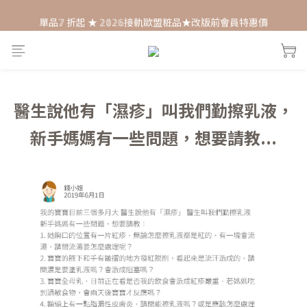
單品𝟟 折起 ★ 𝟚𝟘𝟚𝟞接軌歐盟粧品★改版前會員特惠價
每月打卡📱賺自己的購物金💰
每月打卡📱賺自己的購物金💰
醫生說他有「濕疹」叫我們勤擦乳液，
新手媽媽有一些問題，想要請教...