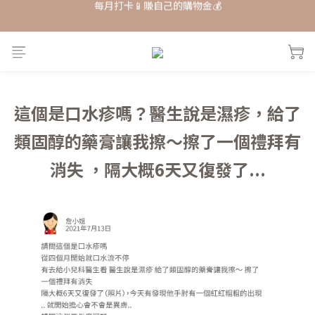
每月打卡📱賺自己的購物金💰
舒敏膏🫸多瓶優惠 𝟚𝟘𝟚𝟞 售罄暫停生產🛑！
單品𝟟 折起 ★ 𝟚𝟘𝟚𝟞接軌歐盟粧品★改版前會員特惠價
每月打卡📱賺自己的購物金💰
這個是口水疹嗎？醫生說是濕疹，給了
類固醇的藥膏讓我擦～擦了一個禮拜有
消失 ，隔大概6天又復發了...