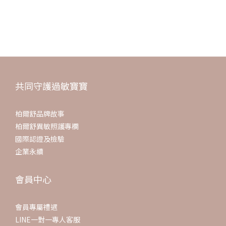
4. 換尿布時全身補擦乳液/起碼早晚擦一次，想到就擦
5. 多替換床單，注意清潔
A9:異膚寶寶冷氣伺候
共同守護過敏寶寶
柏爾舒品牌故事
柏爾舒異敏照護專欄
國際認證及檢驗
企業永續
會員中心
會員專屬禮遇
LINE一對一專人客服