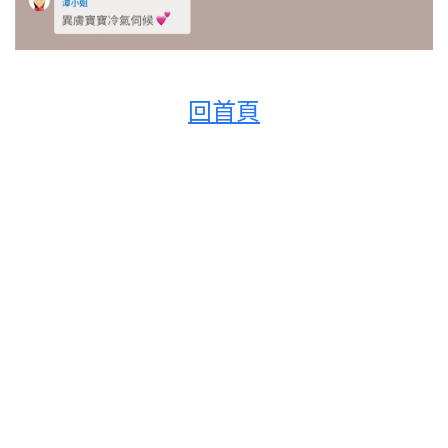
回首頁
Q:請問這個是口水疹嗎
從四個月開始就口水流不停
有去給小兒科醫生看 醫生說是濕疹 給了類固醇的藥膏讓我擦～ 擦了一個禮拜有消失
隔大概6天又復發了（照片），今天有發現他手肘有一個紅紅粗粗的出現 .. 就開始擔心會不會是
異膚..
請問這個要怎麼照顧～
目前 早中晚都會幫他用清水洗臉抹乳液+鎮定霜
大家發現寶寶異膚都是幾個月開始呢？
（寶寶目前快五個月）
先謝謝各位
A1:就只是沾到口水，用開水擦乾淨，擦個乳液別沾口水就退紅了
A2:異位有分三個時期（醫生説的），我女兒是幼兒二個月，我卻是國小發作，青少年。小時候
沒事。還有一期忘了
A3:有些寶寶喝母奶也會影響過敏
A3-1:哦哦，原來是這樣