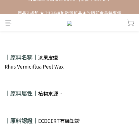
每月打卡📱賺自己的購物金💰
單品𝟟 折起 ★ 𝟚𝟘𝟚𝟞接軌歐盟粧品★改版前會員特惠價
每月打卡📱賺自己的購物金💰
｜
原料名稱｜
漆果皮蠟
Rhus Verniciflua Peel Wax
｜
原料屬性｜
植物來源。
｜原料認證｜
ECOCERT有機認證