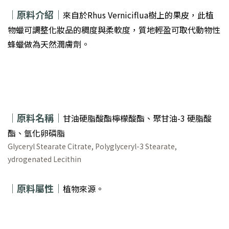
｜
原料介紹｜
來自於Rhus Verniciflua樹上的果皮，此植
物蠟可調整化妝品的稠度與柔軟度，質地輕盈可取代動物性
蜂蠟做為天然潤膚劑。
｜
原料名稱｜
甘油硬脂酸酯檸檬酸酯、聚甘油-3 硬脂酸
酯、氫化卵磷脂
Glyceryl Stearate Citrate, Polyglyceryl-3 Stearate,
ydrogenated Lecithin
｜
原料屬性｜
植物來源。