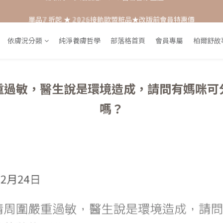
單品𝟟 折起 ★ 𝟚𝟘𝟚𝟞接軌歐盟粧品★改版前會員特惠價
每月打卡📱賺自己的購物金💰
每月打卡📱賺自己的購物金💰
依膚況分類
純淨養膚哲學
部落格首頁
會員專屬
柏爾舒故
重過敏，醫生說是環境造成，請問有媽咪可
嗎？