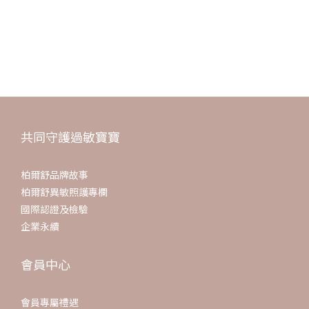
擦藥也會比吃藥好唷
真的不要拖
我兒子就是被我拖到了
今天去看診
醫生還說如果當初早點來說不定能在不用藥的情況改善
共同守護過敏寶寶
柏爾舒品牌故事
柏爾舒異敏照護專欄
國際認證及檢驗
企業永續
會員中心
會員專屬禮遇