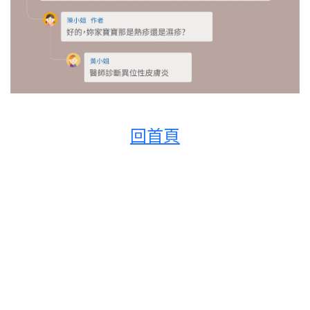
回首頁
Q:寶寶目前四個多月，濕疹在寶寶身上跟隨著二個多月了，想請問：
1.乳液都是怎麼擦的?
2.頭皮有濕疹也擦乳液嗎?
寶寶完全討厭擦乳液，擦到最後就崩潰的哭了，乳液品牌也還在找合適的。
A1:我認為可以找時間去看嬰幼兒專門的皮膚科，板上名醫推薦就那幾位，可以依地區去選擇。
若去就醫上有困難，板上也很多媽咪分享就醫後醫師的處理方式。
只是不知道寶寶的濕疹是怎樣的濕疹⋯真的很難跟您說要怎麼擦
我的從3個月開始皮膚就出現濕疹，去看過很多不同的小兒科都只是開藥膏給你，一直反覆出現
到現在9個月了我才去找皮膚科名醫，現在還在抗戰中⋯
我目前是一天擦5-6次是使用「乳霜」
頭皮我還是建議看醫生比較好⋯