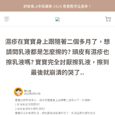
舒敏膏🫸多瓶優惠 𝟚𝟘𝟚𝟞 售罄暫停生產🛑！
每月打卡📱賺自己的購物金💰
單品𝟟 折起 ★ 𝟚𝟘𝟚𝟞接軌歐盟粧品★改版前會員特惠價
每月打卡📱賺自己的購物金💰
濕疹在寶寶身上跟隨著二個多月了，想
請問乳液都是怎麼擦的? 頭皮有濕疹也
擦乳液嗎? 寶寶完全討厭擦乳液，擦到
最後就崩潰的哭了..