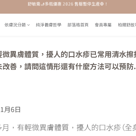
單品𝟟 折起 ★ 𝟚𝟘𝟚𝟞接軌歐盟粧品★改版前會員特惠價
每月打卡📱賺自己的購物金💰
每月打卡📱賺自己的購物金💰
依膚況分類
純淨養膚哲學
部落格首頁
會員專屬
柏爾舒故
輕微異膚體質，擾人的口水疹已常用清水擦
未改善，請問這情形還有什麼方法可以預防..