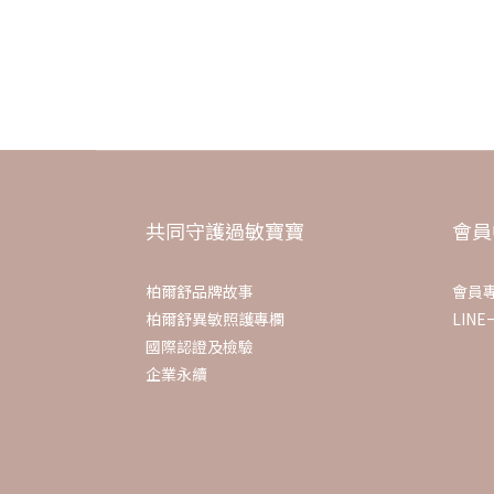
如果口水疹比較紅也變多
我會抹一點藥膏再上乳液
A5:謝謝大家分享寶貴經驗
A6:用開水擦拭口水 用輕按壓的方式
口服保養可以參考口服液態益生菌呦 好吸收也不會有粉狀的
共同守護過敏寶寶
會員
柏爾舒品牌故事
會員
柏爾舒異敏照護專欄
LIN
國際認證及檢驗
企業永續