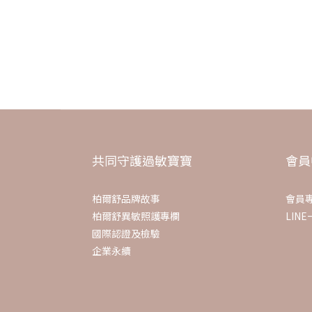
還會流出組織液，
那時我是加班熬夜造成免疫力失調，
所以面對處處是過敏源的環境很容易就發作，
任何藥物都無效，
只有從食方面下手，還有輕鬆愉快的正常作息才能漸漸擺脫
滿推薦益生菌
共同守護過敏寶寶
會員
柏爾舒品牌故事
會員
柏爾舒異敏照護專欄
LIN
國際認證及檢驗
企業永續