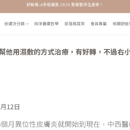
單品𝟟 折起 ★ 𝟚𝟘𝟚𝟞接軌歐盟粧品★改版前會員特惠價
每月打卡📱賺自己的購物金💰
每月打卡📱賺自己的購物金💰
依膚況分類
純淨養膚哲學
部落格首頁
會員專屬
柏爾舒故
幫他用濕敷的方式治療，有好轉，不過右小腿