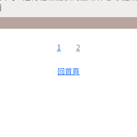
1
2
回首頁
西醫都看到藥都沒用了，這兩個月開始，我開始幫他用濕敷的方式治療，有好轉，不過右小腿一直呈現這種
就要換喔，傷口會好快一些。
然把細菌封在裏面會更嚴重 建議用滅菌生理食鹽水沖洗一下，每個角度處理乾淨，必要的話擦一點消毒藥
醫生指示，除了用藥、擦乳液、吃益生菌外，有化學添加物的食品（包含有口味的奶製品）儘量少食，
幾乎快痊癒了