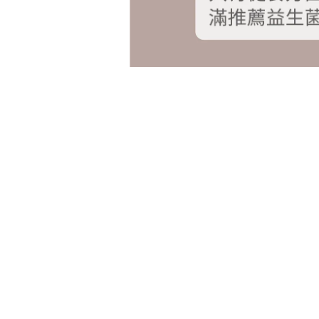
Q:小鵝目前6y,從6個月異位性皮膚炎就開始到現在，中
有媽咪有相關的經驗嗎？我接下來還能怎麼幫助他？
A1:破了變傷口，可以考慮用人工皮，吸附組織液滿滿的，
A1-1:好
A1-2:人工皮貼之前務必要仔細小心清潔乾淨再貼唷，不
A2:我女兒是一直中藥濕敷到完全好為止！
A3:食物很重要，尤其是化學添加物要儘量避免，後來聽從
黑激素（幫助睡眠），加上睡覺時穿戴防抓手套，3個月內
A4:我曾經有過，