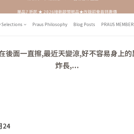
單品𝟟 折起 ★ 𝟚𝟘𝟚𝟞接軌歐盟粧品★改版前會員特惠價
每月打卡📱賺自己的購物金💰
每月打卡📱賺自己的購物金💰
 Selections
Praus Philosophy
Blog Posts
PRAUS MEMBER
跟在後面一直擦,最近天變涼,好不容易身上的
炸長,...