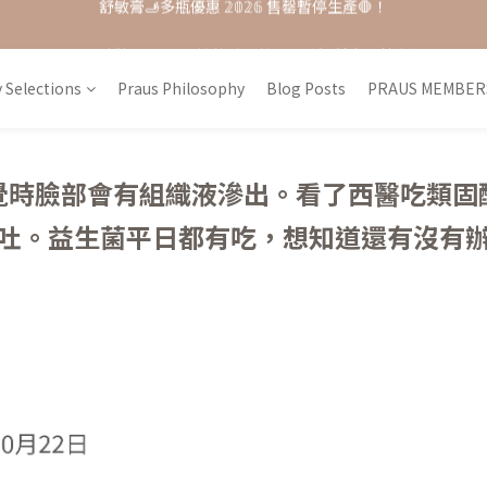
單品𝟟 折起 ★ 𝟚𝟘𝟚𝟞接軌歐盟粧品★改版前會員特惠價
每月打卡📱賺自己的購物金💰
每月打卡📱賺自己的購物金💰
 Selections
Praus Philosophy
Blog Posts
PRAUS MEMBER
覺時臉部會有組織液滲出。看了西醫吃類固
吐。益生菌平日都有吃，想知道還有沒有