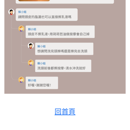
回首頁
Q:／從脂漏變成異膚的路程／
原本阿迪從三個月後就是脂漏很嚴重，一直到全身有紅疹還有一點點流湯，去了台大就醫後，