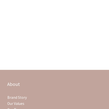
A8:好很多耶
A9:這個真的超好用，天然又好吸收推推
A10:如果是磨到破皮怎麼辦呢.... 全身都粗粗乾乾的，手肘最嚴重
A10-1:可以先用柏爾舒的乳霜厚敷唷！之前有人有分享過厚敷的經驗跟方式
A11:試試看柏爾舒的乳液很清爽喔！
乳霜滋潤又不黏膩，成分都非常天然沒有化學原料
我們家很尷尬好發在嘴周圍，一定要天然的產品，用了柏爾舒真的比較安心，推薦給你
A12:請問頭皮的脂漏也可以直接擦乳液嗎
A12-1:頭皮不擦乳液，用荷荷芭油做按摩會自己掉
A12-2:想請問洗完頭擦嗎還是擦完去洗頭
A12-3:洗頭前後都擦按摩，清水沖洗就好
A12-4:好喔，謝謝您喔！
About
Brand Story
Our Values