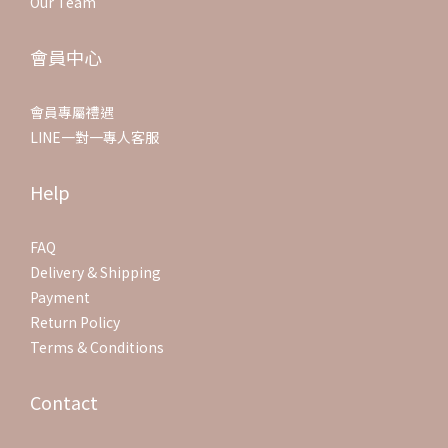
Our Team
會員中心
會員專屬禮遇
LINE一對一專人客服
Help
FAQ
Delivery & Shipping
Payment
Return Policy
Terms & Conditions
Contact