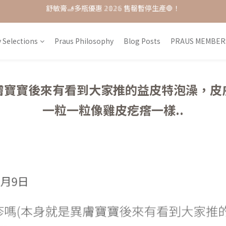
單品𝟟 折起 ★ 𝟚𝟘𝟚𝟞接軌歐盟粧品★改版前會員特惠價
每月打卡📱賺自己的購物金💰
每月打卡📱賺自己的購物金💰
 Selections
Praus Philosophy
Blog Posts
PRAUS MEMBER
膚寶寶後來有看到大家推的益皮特泡澡，皮
一粒一粒像雞皮疙瘩一樣..