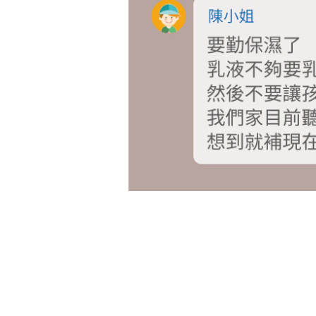
Q:想請問這是熱疹嗎(本身就是異膚寶寶後來有看到大家推
前幾天婆婆有買洞洞衣，穿了幾天就變這樣
不知道是不是穿洞洞衣的問題
還有我想請問為什麼皮膚會這樣一粒一粒像雞皮疙瘩一樣 
A1:搭版+1，常常沒有起疹子但已經有雞皮就會抓