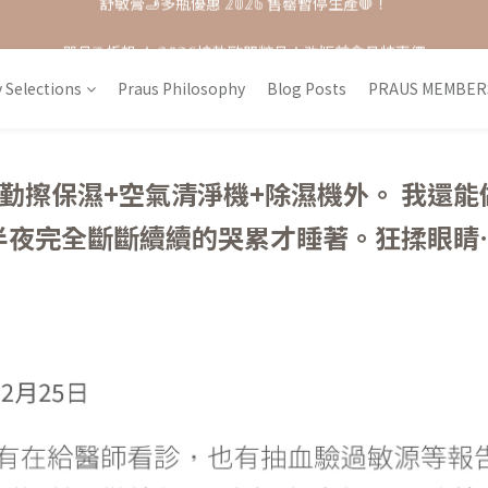
單品𝟟 折起 ★ 𝟚𝟘𝟚𝟞接軌歐盟粧品★改版前會員特惠價
每月打卡📱賺自己的購物金💰
每月打卡📱賺自己的購物金💰
 Selections
Praus Philosophy
Blog Posts
PRAUS MEMBER
勤擦保濕+空氣清淨機+除濕機外。 我還
半夜完全斷斷續續的哭累才睡著。狂揉眼睛