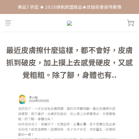
單品𝟟 折起 ★ 𝟚𝟘𝟚𝟞接軌歐盟粧品★改版前會員特惠價
每月打卡📱賺自己的購物金💰
每月打卡📱賺自己的購物金💰
最近皮膚擦什麼這樣，都不會好，皮膚
抓到破皮，加上摸上去感覺硬皮，又感
覺粗粗。除了腳，身體也有..