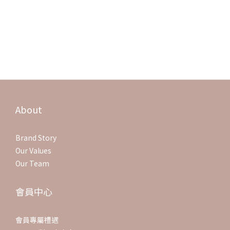
A9-3:好。是有小小水泡密集一起，抓破
A10:感覺是汗泡疹+1，可擦益可膚，效果不錯呦，建議還是讓醫生先看過比較好。
A11:我家是吃了益生菌改善的⋯
我中間也換過很多牌子，但都沒效，所以要吃對菌種才能改善！
A12:應該是汗皰疹，這個超級無敵癢，鞋子要透氣要勤換不能洗太熱的水不然會更癢，去皮膚
科看拿藥擦
About
Brand Story
Our Values
Our Team
會員中心
會員專屬禮遇