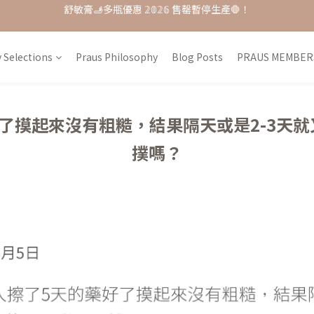
單品𝟟 折起 ★ 𝟚𝟘𝟚𝟞接軌歐盟粧品★改版前會員特惠價
每月打卡📱賺自己的購物金💰
每月打卡📱賺自己的購物金💰
 Selections
Praus Philosophy
Blog Posts
PRAUS MEMBER
了摸起來沒有粗糙，結果隔天或是2-3天
撲嗎？